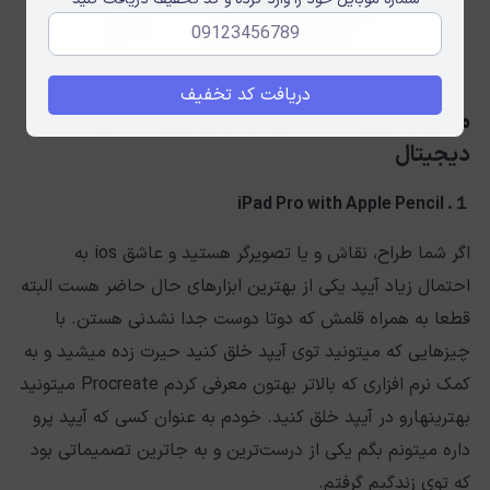
دریافت کد تخفیف
محبوب‌ترین تبلت‌های گرافیکی برای نقاشی
دیجیتال
１. iPad Pro with Apple Pencil
اگر شما طراح، نقاش و یا تصویرگر هستید و عاشق ios به
احتمال زیاد آیپد یکی از بهترین ابزارهای حال حاضر هست البته
قطعا به همراه قلمش که دوتا دوست جدا نشدنی هستن. با
چیزهایی که میتونید توی آیپد خلق کنید حیرت زده میشید و به
کمک نرم افزاری که بالاتر بهتون معرفی کردم Procreate میتونید
بهترینهارو در آیپد خلق کنید. خودم به عنوان کسی که آیپد پرو
داره میتونم بگم یکی از درست‌ترین و به جاترین تصمیماتی بود
که توی زندگیم گرفتم.